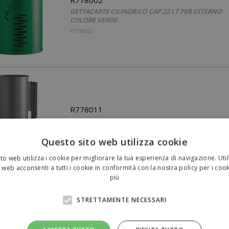
GETTACARTE CILINDRICO CAP.22 LT PER ESTERNO
COLORE VERDE
R778002
R778011
PALO IN ACCIAIO PER GETTACARTE
R778011
Questo sito web utilizza cookie
to web utilizza i cookie per migliorare la tua esperienza di navigazione. Util
 web acconsenti a tutti i cookie in conformità con la nostra policy per i coo
più
STRETTAMENTE NECESSARI
R778016
PALO AD INTERRAMENTO IN ACCIAIO ZINCATO ALT