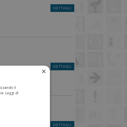
DETTAGLI
DETTAGLI
×
izzando il
kie.
Leggi di
EZZA
DETTAGLI