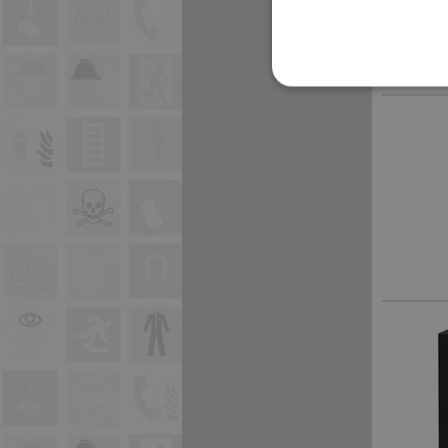
I cookie strettamente neces
sito web non può essere ut
Nome
Nop.customer
CookieScriptConsent
__RequestVerificationTo