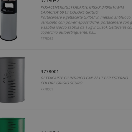
R775052
POSACENERE/GETTACARTE GRISU' 340X810 MM
CAPACITA' 50 LT COLORE GRIGIO
Portacenere e gettacarte GRISU' in metallo antifuoco,
verniciato con polveri epossidiche, portacenere con gr
e sabbia (sacco sabbia da 1 kg incluso). Gettacarte co
coperchio autoestinguente, ba...
R775052
R778001
GETTACARTE CILINDRICO CAP.22 LT PER ESTERNO
COLORE GRIGIO SCURO
R778001
R778002