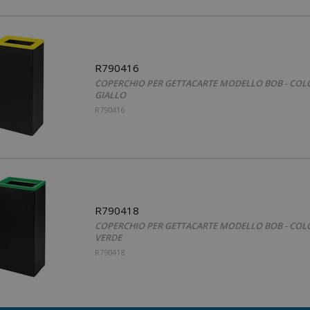
R790416
COPERCHIO PER GETTACARTE MODELLO BOB - COL
GIALLO
R790416
R790418
COPERCHIO PER GETTACARTE MODELLO BOB - COL
VERDE
R790418