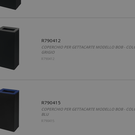
R790412
COPERCHIO PER GETTACARTE MODELLO BOB - COL
GRIGIO
R790412
R790415
COPERCHIO PER GETTACARTE MODELLO BOB - COL
BLU
R790415